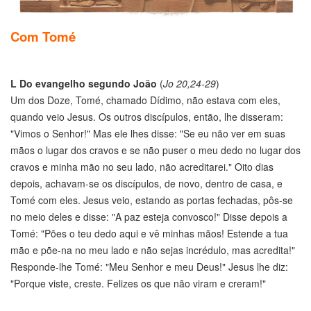
Com Tomé
L
Do evangelho segundo João
(
Jo 20,24-29
)
Um dos Doze, Tomé, chamado Dídimo, não estava com eles,
quando veio Jesus. Os outros discípulos, então, lhe disseram:
"Vimos o Senhor!" Mas ele lhes disse: "Se eu não ver em suas
mãos o lugar dos cravos e se não puser o meu dedo no lugar dos
cravos e minha mão no seu lado, não acreditarei." Oito dias
depois, achavam-se os discípulos, de novo, dentro de casa, e
Tomé com eles. Jesus veio, estando as portas fechadas, pôs-se
no meio deles e disse: "A paz esteja convosco!" Disse depois a
Tomé: "Pões o teu dedo aqui e vê minhas mãos! Estende a tua
mão e põe-na no meu lado e não sejas incrédulo, mas acredita!"
Responde-lhe Tomé: "Meu Senhor e meu Deus!" Jesus lhe diz:
"Porque viste, creste. Felizes os que não viram e creram!"