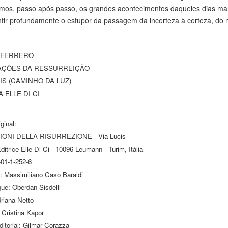
mos, passo após passo, os grandes acontecimentos daqueles dias marav
tir profundamente o estupor da passagem da incerteza à certeza, do 
 FERRERO
AÇÕES DA RESSURREIÇÃO
IS (CAMINHO DA LUZ)
 ELLE DI CI
ginal:
IONI DELLA RISURREZIONE - Via Lucis
itrice Elle Di Ci - 10096 Leumann - Turim, Itália
01-1-252-6
: Massimiliano Caso Baraldi
ue: Oberdan Sisdelli
riana Netto
 Cristina Kapor
itorial: Gilmar Corazza