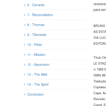
revivere
6 - Cenacle
para sen
7 - Reconciliation
8 - Thomas
BRUNO
AS EST
9 - Tiberiade
VIA LUC
EDITORA
10 - Peter
11 - Mission
Título Ori
LE STAZ
12 - Ascension
© 1993 Ed
13 - The Wait
ISBN 88-
Tradução
14 - The Spirit
Copidesq
Capa: Ad
Conclusion
Revisão:
Coord. Ed