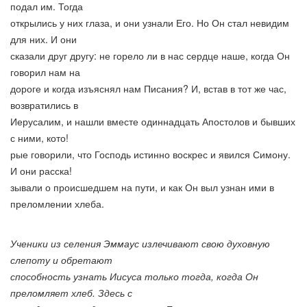
подал им. Тогда
открылись у них глаза, и они узнали Его. Но Он стал невидим
для них. И они
сказали друг другу: не горело ли в нас сердце наше, когда Он
говорил нам на
дороге и когда изъяснял нам Писания? И, встав в тот же час,
возвратились в
Иерусалим, и нашли вместе одиннадцать Апостолов и бывших
с ними, кото!
рые говорили, что Господь истинно воскрес и явился Симону.
И они расска!
зывали о происшедшем на пути, и как Он выл узнан ими в
преломлении хлеба.
Ученики из селения Эммаус излечивают свою духовную
слепоту и обретают
способность узнать Иисуса только тогда, когда Он
преломляет хлеб. Здесь с