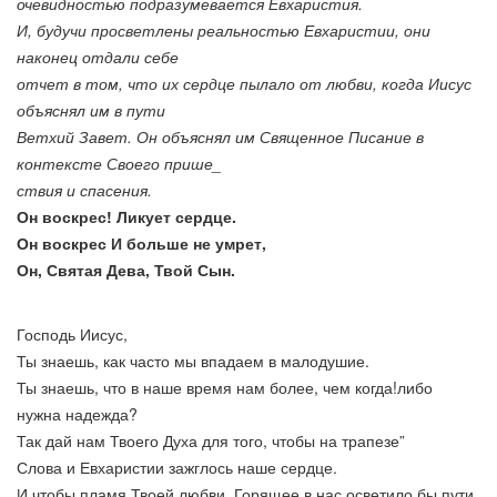
очевидностью подразумевается Евхаристия.
И, будучи просветлены реальностью Евхаристии, они
наконец отдали себе
отчет в том, что их сердце пылало от любви, когда Иисус
объяснял им в пути
Ветхий Завет. Он объяснял им Священное Писание в
контексте Своего прише_
ствия и спасения.
Он воскрес! Ликует сердце.
Он воскрес И больше не умрет,
Он, Святая Дева, Твой Сын.
Господь Иисус,
Ты знаешь, как часто мы впадаем в малодушие.
Ты знаешь, что в наше время нам более, чем когда!либо
нужна надежда?
Так дай нам Твоего Духа для того, чтобы на трапезе”
Слова и Евхаристии зажглось наше сердце.
И чтобы пламя Твоей любви, Горящее в нас осветило бы пути