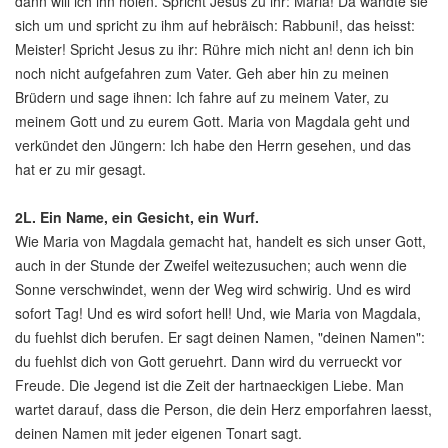
dann will ich ihn holen. Spricht Jesus zu ihr: Maria! Da wandte sie
sich um und spricht zu ihm auf hebräisch: Rabbuni!, das heisst:
Meister! Spricht Jesus zu ihr: Rühre mich nicht an! denn ich bin
noch nicht aufgefahren zum Vater. Geh aber hin zu meinen
Brüdern und sage ihnen: Ich fahre auf zu meinem Vater, zu
meinem Gott und zu eurem Gott. Maria von Magdala geht und
verkündet den Jüngern: Ich habe den Herrn gesehen, und das
hat er zu mir gesagt.
2L.
Ein Name, ein Gesicht, ein Wurf.
Wie Maria von Magdala gemacht hat, handelt es sich unser Gott,
auch in der Stunde der Zweifel weitezusuchen; auch wenn die
Sonne verschwindet, wenn der Weg wird schwirig. Und es wird
sofort Tag! Und es wird sofort hell! Und, wie Maria von Magdala,
du fuehlst dich berufen. Er sagt deinen Namen, "deinen Namen":
du fuehlst dich von Gott geruehrt. Dann wird du verrueckt vor
Freude. Die Jegend ist die Zeit der hartnaeckigen Liebe. Man
wartet darauf, dass die Person, die dein Herz emporfahren laesst,
deinen Namen mit jeder eigenen Tonart sagt.