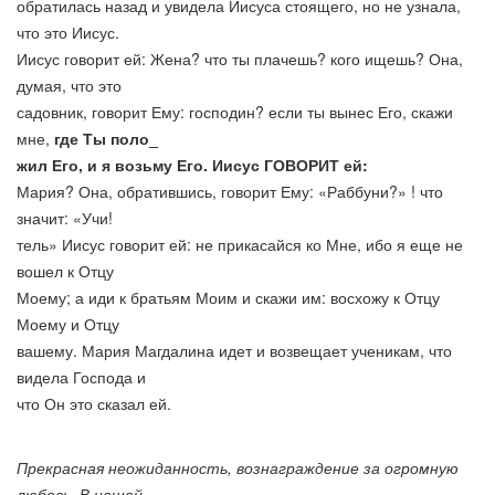
обратилась назад и увидела Иисуса стоящего, но не узнала,
что это Иисус.
Иисус говорит ей: Жена? что ты плачешь? кого ищешь? Она,
думая, что это
садовник, говорит Ему: господин? если ты вынес Его, скажи
мне,
где Ты поло_
жил Его, и я возьму Его. Иисус ГОВОРИТ ей:
Мария? Она, обратившись, говорит Ему: «Раббуни?» ! что
значит: «Учи!
тель» Иисус говорит ей: не прикасайся ко Мне, ибо я еще не
вошел к Отцу
Моему; а иди к братьям Моим и скажи им: восхожу к Отцу
Моему и Отцу
вашему. Мария Магдалина идет и возвещает ученикам, что
видела Господа и
что Он это сказал ей.
Прекрасная неожиданность, вознаграждение за огромную
любовь. В нашей