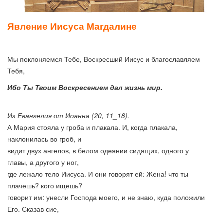
Явление Иисуса Магдалине
Мы поклоняемся Тебе, Воскресший Иисус и благославляем
Тебя,
Ибо Ты Твоим Воскресением дал жизнь мир.
Из Евангелия от Иоанна (20, 11_18).
А Мария стояла у гроба и плакала. И, когда плакала,
наклонилась во гроб, и
видит двух ангелов, в белом одеянии сидящих, одного у
главы, а другого у ног,
где лежало тело Иисуса. И они говорят ей: Жена! что ты
плачешь? кого ищешь?
говорит им: унесли Господа моего, и не знаю, куда положили
Его. Сказав сие,