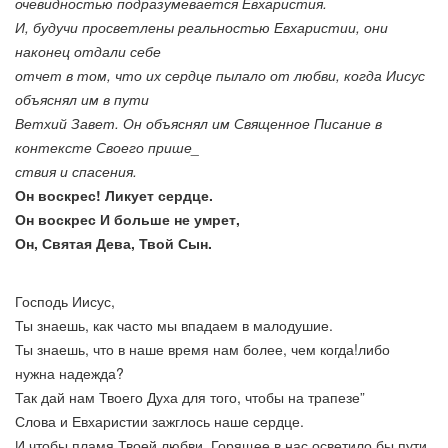
очевидностью подразумевается Евхаристия.
И, будучи просветлены реальностью Евхаристии, они
наконец отдали себе
отчет в том, что их сердце пылало от любви, когда Иисус
объяснял им в пути
Ветхий Завет. Он объяснял им Священное Писание в
контексте Своего прише_
ствия и спасения.
Он воскрес! Ликует сердце.
Он воскрес И больше не умрет,
Он, Святая Дева, Твой Сын.
Господь Иисус,
Ты знаешь, как часто мы впадаем в малодушие.
Ты знаешь, что в наше время нам более, чем когда!либо
нужна надежда?
Так дай нам Твоего Духа для того, чтобы на трапезе”
Слова и Евхаристии зажглось наше сердце.
И чтобы пламя Твоей любви, Горящее в нас осветило бы пути