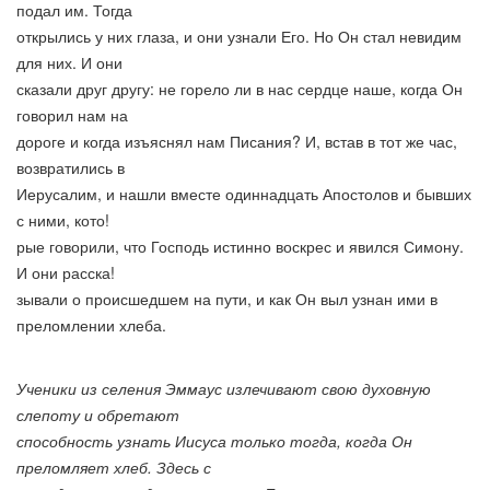
подал им. Тогда
открылись у них глаза, и они узнали Его. Но Он стал невидим
для них. И они
сказали друг другу: не горело ли в нас сердце наше, когда Он
говорил нам на
дороге и когда изъяснял нам Писания? И, встав в тот же час,
возвратились в
Иерусалим, и нашли вместе одиннадцать Апостолов и бывших
с ними, кото!
рые говорили, что Господь истинно воскрес и явился Симону.
И они расска!
зывали о происшедшем на пути, и как Он выл узнан ими в
преломлении хлеба.
Ученики из селения Эммаус излечивают свою духовную
слепоту и обретают
способность узнать Иисуса только тогда, когда Он
преломляет хлеб. Здесь с