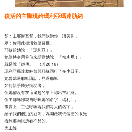
復活的主顯現給瑪利亞瑪達肋納
領：主耶穌基督，我們欽崇你、讚美你，
眾：你藉此復活救贖普世。
耶穌給她說：「瑪利亞！」
她便轉身用希伯來話對她說：「辣步尼！」
就是說「師傅。」（若20:16）
瑪利亞瑪達肋納曾與耶穌同行了多少日子。
她曾聽過耶穌講話，見過耶穌
如何親手醫好病弱者，
但她卻沒有在這逾越的早上認出主耶穌。
但主耶穌卻親自呼喚她的名字：瑪利亞。
事實上，主也呼喚著我們每人的名字，
給予我們個別的召叫，為開啟我們信德的眼光，
看到那肉眼所看不見的。
天主經