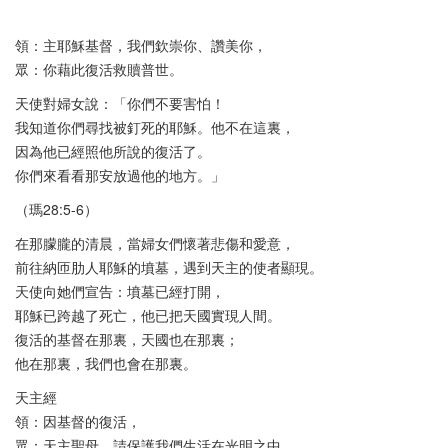
領：主耶穌基督，我們欽崇你、讚美你，
眾：你藉此復活救贖普世。
天使對婦女說：「你們不要害怕！
我知道你們尋找被釘死的耶穌。他不在這裏，
因為他已經照他所說的復活了。
你們來看看那安放過他的地方。」
（瑪28:5-6）
在那朦朧的清晨，當婦女們懷著悲傷和愛意，
前往納匝肋人耶穌的墳墓，遇到天主的使者顯現。
天使向她們宣告：墳墓已經打開，
耶穌已跨越了死亡，他已把天國實現人間。
復活的基督在那裏，天國也在那裏；
他在那裏，我們也會在那裏。
天主經
領：因基督的復活，
眾：天主聖母，請保護我們生活在光明之中。