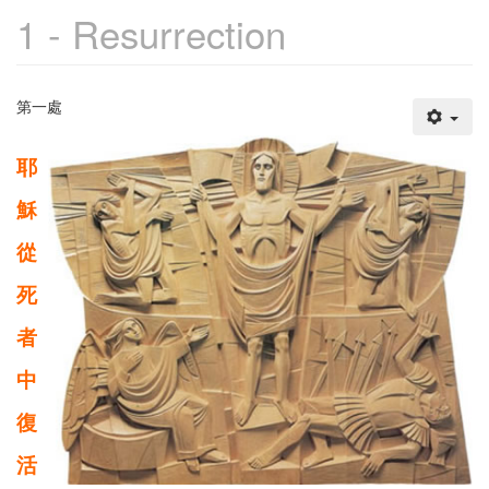
1 - Resurrection
第一處
耶
穌
從
死
者
中
復
活