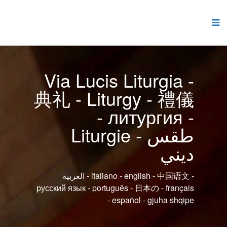
Via Lucis Liturgia -
典礼 - Liturgy - 禮儀
- литургия -
Liturgie - طقس
ديني
العربية - italiano - english - 中国语文 -
русский язык - português - 日本の - français
- español - gjuha shqipe