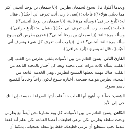
وبعدما أكلوا، قال يسوع لسمعان بطرس:
((
يا سمعان بن يوحنا أتحبني أكثر
مما يحبّني هؤلاء؟
))
فأجابه:
((
نعم، يا رب، أنت تعرف أني أحبّكَ
))
، فقال
له:
((
أرع خرافي
))
وسأله مرة ثانية،
((
يا سمعان بن يوحنا أتحبني؟
))
فأجابه:
((
نعم، يا رب، أنت تعرف أني أحبّكَ
))
، فقال له:
((
أرع خرافي
))
،
وسأله مرة ثالثة:
((
يا سمعان بن يوحنا أتحبني؟
))
فحزن بطرس لأن يسوع
سأله مرة ثالثة: أتحبني؟ فقال:
((
يا رب أنت تعرف كل شيء وتعرف أني
أحبّكَ
))
، قال له يسوع:
((
أرع خرافي
))
.
القارئ الثاني
: يسوع القائم من بين الأموات يلتقي بطرس من القلب إلى
القلب. يسأله ثلاث مرات على محبته وبعد كل أختبار بالمحبة النابعة من
القلب، هناك مهمة يعطيها المسيح لبطرس، وهي الخدمة النابعة من
المحبة، بطرس هو هبة فصحية. أختاره يسوع ليكون راعياً وخادماً للقطيع
بأسم يسوع.
الشعب
: حقاً قام، أبتهج أيها القلب حقاً قام، أيتها العذراء القديسة، إن ابنك
حي إلى الأبد.
الكاهن
: يسوع القائم من بين الأموات، كل يوم تختارنا نحن أيضاً مع بطرس
وتحت سلطة بطرس لكي نرعى قطيعك. أعطنا القناعة لكي نعلم أنه فقط
عندما نحب نستطيع أن نرعى قطيعك. فقط بواسطة تضحياتنا، يمكننا أن