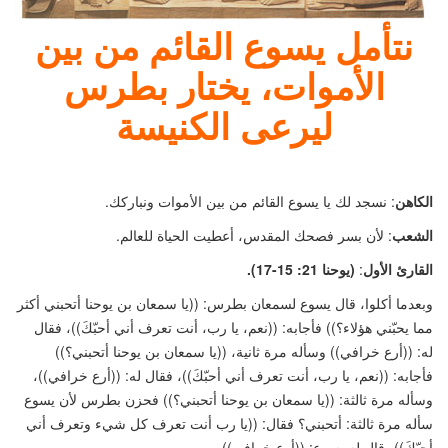
نتأمل يسوع القائم من بين
الأموات، يختار بطرس
ليرعى الكنيسة
الكاهن
: نسجد لك يا يسوع القائم من بين الأموات ونباركك.
الشعب
: لأن بسر فصحك المقدس، أعطيت الحياة للعالم.
القارئ الأول
:
(
يوحنا 21: 15-17).
وبعدما أكلوا، قال يسوع لسمعان بطرس:
((
يا سمعان بن يوحنا أتحبني أكثر
مما يحبّني هؤلاء؟
))
فأجابه:
((
نعم، يا رب، أنت تعرف أني أحبّكَ
))
، فقال
له:
((
أرع خرافي
))
وسأله مرة ثانية،
((
يا سمعان بن يوحنا أتحبني؟
))
فأجابه:
((
نعم، يا رب، أنت تعرف أني أحبّكَ
))
، فقال له:
((
أرع خرافي
))
،
وسأله مرة ثالثة:
((
يا سمعان بن يوحنا أتحبني؟
))
فحزن بطرس لأن يسوع
سأله مرة ثالثة: أتحبني؟ فقال:
((
يا رب أنت تعرف كل شيء وتعرف أني
أحبّكَ
))
، قال له يسوع:
((
أرع خرافي
))
.