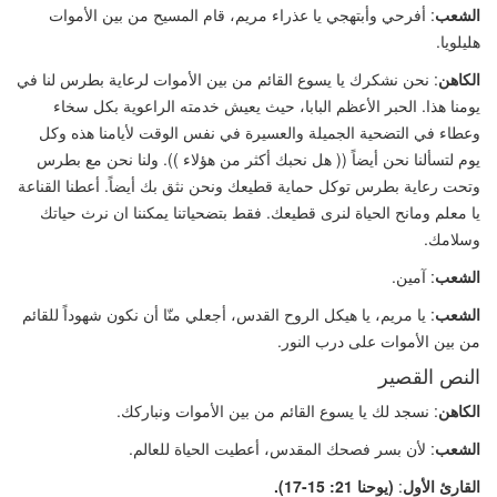
الشعب
:
أفرحي وأبتهجي يا عذراء مريم، قام المسيح من بين الأموات
هليلويا.
الكاهن
: نحن نشكرك يا يسوع القائم من بين الأموات لرعاية بطرس لنا في
يومنا هذا. الحبر الأعظم البابا، حيث يعيش خدمته الراعوية بكل سخاء
وعطاء في التضحية الجميلة والعسيرة في نفس الوقت لأيامنا هذه وكل
يوم لتسألنا نحن أيضاً
((
هل نحبك أكثر من هؤلاء
))
. ولنا نحن مع بطرس
وتحت رعاية بطرس توكل حماية قطيعك ونحن نثق بك أيضاً. أعطنا القناعة
يا معلم ومانح الحياة لنرى قطيعك. فقط بتضحياتنا يمكننا ان نرث حياتك
وسلامك.
الشعب
: آمين.
الشعب
:
يا مريم، يا هيكل الروح القدس، أجعلي منّا أن نكون شهوداً للقائم
من بين الأموات على درب النور.
النص القصير
الكاهن
: نسجد لك يا يسوع القائم من بين الأموات ونباركك.
الشعب
: لأن بسر فصحك المقدس، أعطيت الحياة للعالم.
القارئ الأول
:
(
يوحنا 21: 15-17).