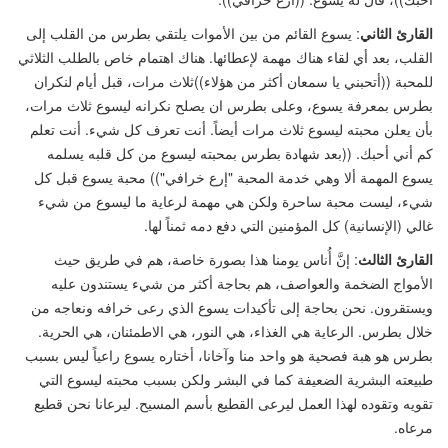
القارئ الثاني
: يسوع القائم من بين الأموات يلتقي بطرس من القلب إلى
القلب، بعد أي لقاء هناك مهمة لإعطائها. هناك اهتمام خاص بالطلب الثلاثي
للمحبة
((
أتحبني يا سمعان أكثر من هؤلاء
))
ثلاث مرات، قبل أيام لنكران
بطرس بمعرفة يسوع، وعلى بطرس ان يصلح نكرانه ليسوع ثلاث مرات،
بأن يعلن محبته ليسوع ثلاث مرات أيضاً. أنت تعرف كل شيء. أنت تعلم
كم أني أحبك.
((
بعد شهادة بطرس بمحبته ليسوع من كل قلبه يسلمه
يسوع المهمة ألا وهي خدمة المحبة
"
إرع خرافي"
))
محبة يسوع قبل كل
شيء، ليست محبة ساحرة ولكن هي مهمة لرعاية ما ليسوع من شيء
غالي (الإنسانية) كل المؤمنين التي دفع دمه ثمناً لها.
القارئ
الثالث
: إنَّ أُناس يومنا هذا بصورة خاصة، هم في طريق حيث
الأمواج الضخمة والعواصف، هم بحاجة أكثر من شيء يستندون عليه
ويستقرون. نحن بحاجة إلى تأكيدات يسوع الذي رعى خرافه ونعاجه من
خلال بطرس. الرعاية هي الغذاء، هي النور، هي الاطمئنان، هي الحرية.
بطرس هو هبة فصحية هو واحد منا وآخانا، أختاره يسوع راعياً ليس بسبب
طبيعته البشرية الضعيفة كما في البشر ولكن بسبب محبته ليسوع التي
تقويه وتقوده لهذا العمل ليرعى القطيع بأسم المسيح. ليرعانا نحن قطيع
مرعاه.