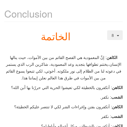
Conclusion
الخاتمة
الكاهن
: إنَّ المعمودية هي الفصح القائم من بين الأموات، حيث ينالها
الإنسان،يختتم تطوافها بتجديد وعد المعمودية، شاكرين الرب الذي يستمر
في دعوته لنا من الظلام إلى نور ملكوته. أخوتي، لكي تتبعوا يسوع القائم
من بين الأموات في طرق هذا العالم نعلن إيماننا هذا.
الكاهن
: أتكفرون بالخطيئة لكي تعيشوا الحرية التي حررّنا بها أبن الله؟
الشعب
: نكفر.
الكاهن
: أتكفرون بفتن وإغراءات الشر لكي لا تنتصر عليكم الخطيئة؟
الشعب
: نكفر
الكاهن
: أتكفرون بالشيطان، وبكل أعماله وأباطيله؟