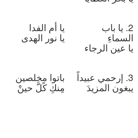
2. يا باب
يا أم الفدا
السماءِ
يا نور الهدى
يا عين الرجاء
3. إرحمي عبيداً
باتوا مخلصين
يبغون المزيدَ
مِنكِ كًلَّ حينْ