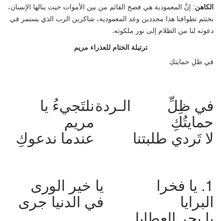
الكاهن
: إنَّ المعمودية هي فصح القائم من بين الأموات حيث ينالها الإنسان،
نختتم تطوافنا هذا مجددين وعد المعمودية، شاكرين الرب الذي يستمر في
دعوته لنا من الظلام إلى نور ملكوته.
ترتيلة الختام للعذراء مريم
في ظلِ حمايتكِ
في ظِلِّ
الـردة
نلتَجيءُ يا
حمايتُكِ
مريم
لا تَردي طلبتنا
عندما ندعوكِ
1. يا فخرا
يا خير الورى
البرايا
في الدنيا جرى
يا بحر العطايا