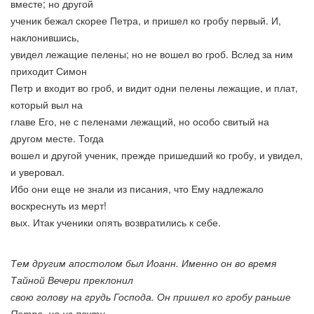
вместе; но другой
ученик бежал скорее Петра, и пришел ко гробу первый. И,
наклонившись,
увидел лежащие пелены; но не вошел во гроб. Вслед за ним
приходит Симон
Петр и входит во гроб, и видит одни пелены лежащие, и плат,
который выл на
главе Его, не с пеленами лежащий, но особо свитый на
другом месте. Тогда
вошел и другой ученик, прежде пришедший ко гробу, и увидел,
и уверовал.
Ибо они еще не знали из писания, что Ему надлежало
воскреснуть из мерт!
вых. Итак ученики опять возвратились к себе.
Тем другим апостолом был Иоанн. Именно он во время
Тайной Вечери преклонил
свою голову на грудь Господа. Он пришел ко гробу раньше
Петра, но из почти_