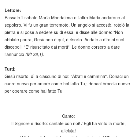
Lettore:
Passato il sabato Maria Maddalena e l'altra Maria andarono al
sepolcro. Vi fu un gran terremoto. Un angelo si accostò, rotolò la
pietra e si pose a sedere su di essa, e disse alle donne: "Non
abbiate paura, Gesù non è qui, è risorto. Andate a dire ai suoi
discepoli: "E' risuscitato dai morti". Le donne corsero a dare
l'annuncio
(Mt 28,1).
Tutti:
Gesù risorto, dì a ciascuno di noi: "Alzati e cammina". Donaci un
cuore nuovo per amare come hai fatto Tu,; donaci braccia nuove
per operare come hai fatto Tu!
Canto:
Il Signore è risorto: cantate con noi! / Egli ha vinto la morte,
alleluja!