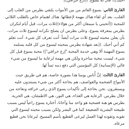
القارئ الثاني
: يسوع القائم من بين الأموات يلتقي بطرس من القلب إلى
القلب، بعد أي لقاء هناك مهمة لإعطائها. هناك اهتمام خاص بالطلب الثلاثي
للمحبة
((
أتحبني يا سمعان أكثر من هؤلاء
))
ثلاث مرات، قبل أيام لنكران
بطرس بمعرفة يسوع، وعلى بطرس ان يصلح نكرانه ليسوع ثلاث مرات،
بأن يعلن محبته ليسوع ثلاث مرات أيضاً. أنت تعرف كل شيء. أنت تعلم
كم أني أحبك.
((
بعد شهادة بطرس بمحبته ليسوع من كل قلبه يسلمه
يسوع المهمة ألا وهي خدمة المحبة
"
إرع خرافي"
))
محبة يسوع قبل كل
شيء، ليست محبة ساحرة ولكن هي مهمة لرعاية ما ليسوع من شيء
غالي (الإنسانية) كل المؤمنين التي دفع دمه ثمناً لها.
القارئ
الثالث
: إنَّ أُناس يومنا هذا بصورة خاصة، هم في طريق حيث
الأمواج الضخمة والعواصف، هم بحاجة أكثر من شيء يستندون عليه
ويستقرون. نحن بحاجة إلى تأكيدات يسوع الذي رعى خرافه ونعاجه من
خلال بطرس. الرعاية هي الغذاء، هي النور، هي الاطمئنان، هي الحرية.
بطرس هو هبة فصحية هو واحد منا وآخانا، أختاره يسوع راعياً ليس بسبب
طبيعته البشرية الضعيفة كما في البشر ولكن بسبب محبته ليسوع التي
تقويه وتقوده لهذا العمل ليرعى القطيع بأسم المسيح. ليرعانا نحن قطيع
مرعاه.