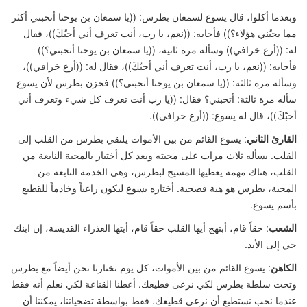
وبعدما أكلوا، قال يسوع لسمعان بطرس:
((
يا سمعان بن يوحنا أتحبني أكثر
مما يحبّني هؤلاء؟
))
فأجابه:
((
نعم، يا رب، أنت تعرف أني أحبّكَ
))
، فقال
له:
((
أرع خرافي
))
وسأله مرة ثانية،
((
يا سمعان بن يوحنا أتحبني؟
))
فأجابه:
((
نعم، يا رب، أنت تعرف أني أحبّكَ
))
، فقال له:
((
أرع خرافي
))
،
وسأله مرة ثالثة:
((
يا سمعان بن يوحنا أتحبني؟
))
فحزن بطرس لأن يسوع
سأله مرة ثالثة: أتحبني؟ فقال:
((
يا رب أنت تعرف كل شيء وتعرف أني
أحبّكَ
))
، قال له يسوع:
((
أرع خرافي
))
.
القارئ الثاني
: يسوع القائم من بين الأموات يلتقي بطرس من القلب إلى
القلب. يسأله ثلاث مرات على محبته وبعد كل أختبار بالمحبة النابعة من
القلب، هناك مهمة يعطيها المسيح لبطرس، وهي الخدمة النابعة من
المحبة، بطرس هو هبة فصحية. أختاره يسوع ليكون راعياً وخادماً للقطيع
بأسم يسوع.
الشعب
: حقاً قام، أبتهج أيها القلب حقاً قام، أيتها العذراء القديسة، إن ابنك
حي إلى الأبد.
الكاهن
: يسوع القائم من بين الأموات، كل يوم تختارنا نحن أيضاً مع بطرس
وتحت سلطة بطرس لكي نرعى قطيعك. أعطنا القناعة لكي نعلم أنه فقط
عندما نحب نستطيع أن نرعى قطيعك. فقط بواسطة تضحياتنا، يمكننا أن