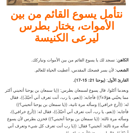
نتأمل يسوع القائم من بين
الأموات، يختار بطرس
ليرعى الكنيسة
الكاهن
: نسجد لك يا يسوع القائم من بين الأموات ونباركك.
الشعب
: لأن بسر فصحك المقدس، أعطيت الحياة للعالم.
القارئ الأول
:
(
يوحنا 21: 15-17).
وبعدما أكلوا، قال يسوع لسمعان بطرس:
((
يا سمعان بن يوحنا أتحبني أكثر
مما يحبّني هؤلاء؟
))
فأجابه:
((
نعم، يا رب، أنت تعرف أني أحبّكَ
))
، فقال
له:
((
أرع خرافي
))
وسأله مرة ثانية،
((
يا سمعان بن يوحنا أتحبني؟
))
فأجابه:
((
نعم، يا رب، أنت تعرف أني أحبّكَ
))
، فقال له:
((
أرع خرافي
))
،
وسأله مرة ثالثة:
((
يا سمعان بن يوحنا أتحبني؟
))
فحزن بطرس لأن يسوع
سأله مرة ثالثة: أتحبني؟ فقال:
((
يا رب أنت تعرف كل شيء وتعرف أني
أحبّكَ
))
، قال له يسوع:
((
أرع خرافي
))
.