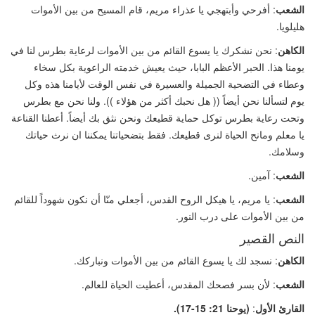
الشعب
:
أفرحي وأبتهجي يا عذراء مريم، قام المسيح من بين الأموات
هليلويا.
الكاهن
: نحن نشكرك يا يسوع القائم من بين الأموات لرعاية بطرس لنا في
يومنا هذا. الحبر الأعظم البابا، حيث يعيش خدمته الراعوية بكل سخاء
وعطاء في التضحية الجميلة والعسيرة في نفس الوقت لأيامنا هذه وكل
يوم لتسألنا نحن أيضاً
((
هل نحبك أكثر من هؤلاء
))
. ولنا نحن مع بطرس
وتحت رعاية بطرس توكل حماية قطيعك ونحن نثق بك أيضاً. أعطنا القناعة
يا معلم ومانح الحياة لنرى قطيعك. فقط بتضحياتنا يمكننا ان نرث حياتك
وسلامك.
الشعب
: آمين.
الشعب
:
يا مريم، يا هيكل الروح القدس، أجعلي منّا أن نكون شهوداً للقائم
من بين الأموات على درب النور.
النص القصير
الكاهن
: نسجد لك يا يسوع القائم من بين الأموات ونباركك.
الشعب
: لأن بسر فصحك المقدس، أعطيت الحياة للعالم.
القارئ الأول
:
(
يوحنا 21: 15-17).