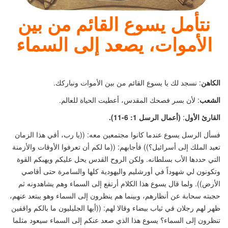
نتأمل يسوع القائم من بين
الأموات، يصعد إلى السماء
الكاهن
: نسجد لك يا يسوع القائم من بين الأموات ونباركك.
الشعب
: لأن بسر فصحك المقدس، أعطيت الحياة للعالم.
القارئ الأول
:
(
أعمال الرسل 1: 6-11).
فسأل الرسل يسوع عندما كانوا مجتمعين معه:
((
يا رب، أفي هذا الزمان
تعيد الملك إلى أسرائيل؟
))
فأجابهم:
((
ما لكم أن تعرفوا الأوقات والأزمنة
التي حددها الأب بسلطانه. ولكن الروح القدس يحل عليكم ويهبكم القوة
وتكونون لي شهوداً في أورشليم واليهودية كلها والسامرة حتى أقاصي
الأرض
))
. ولما قال يسوع هذا الكلام أرتفع إلى السماء وهم يشاهدونه ثم
حجبته سحابة عن أنظارهم، وبينما هم ينظرون إلى السماء وهو يبتعد عنهم،
ظهر لهم رجلان في ثياب بيضاء وقالا لهم:
((
أيها الجليليون ما بالكم واقفين
تنظرون إلى السماء؟ يسوع هذا الذي صعد عنكم إلى السماء سيعود مثلما