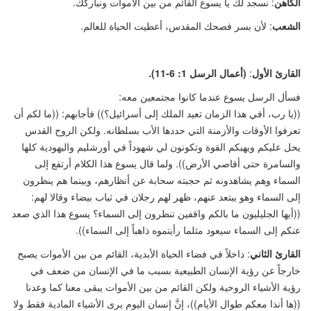
الكاهن
: نسجد لك يا يسوع القائم من بين الأموات ونباركك.
الشعب
: لأن بسر فصحك المقدس، أعطيت الحياة للعالم.
القارئ الأول
:
(
أعمال الرسل 1: 6-11).
فسأل الرسل يسوع عندما كانوا مجتمعين معه:
((
يا رب، أفي هذا الزمان تعيد الملك إلى أسرائيل؟
))
فأجابهم:
((
ما لكم أن
تعرفوا الأوقات والأزمنة التي حددها الأب بسلطانه. ولكن الروح القدس
يحل عليكم ويهبكم القوة وتكونون لي شهوداً في أورشليم واليهودية كلها
والسامرة حتى أقاصي الأرض
))
. ولما قال يسوع هذا الكلام أرتفع إلى
السماء وهم يشاهدونه ثم حجبته سحابة عن أنظارهم، وبينما هم ينظرون
إلى السماء وهو يبتعد عنهم، ظهر لهم رجلان في ثياب بيضاء وقالا لهم:
((
أيها الجليليون ما بالكم واقفين تنظرون إلى السماء؟ يسوع هذا الذي صعد
عنكم إلى السماء سيعود مثلما رأيتموه ذاهباً إلى السماء
))
.
القارئ الثاني
: داخلاً في فضاء الحياة الأبدية، القائم من بين الأموات يصبح
خارجاً عن رؤية الإنسان الطبيعية بسبب ما في الإنسان من ضعف في
رؤية الأشياء الروحية ولكن القائم من بين الأموات يبقى معنا كما وعدنا
((
ها أنذا معكم طوال الأيام
))
، إنَّ إنسان اليوم يرى الأشياء المادية فقط ولا