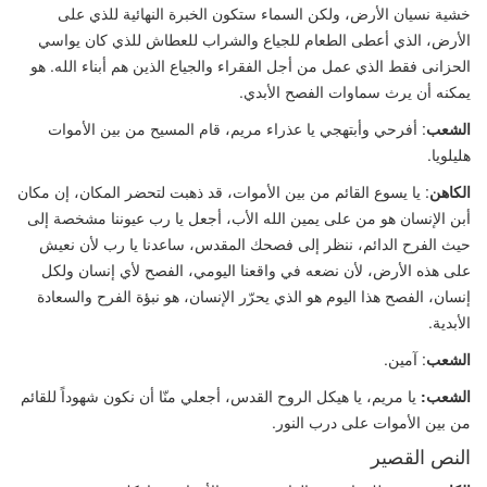
خشية نسيان الأرض، ولكن السماء ستكون الخبرة النهائية للذي على
الأرض، الذي أعطى الطعام للجياع والشراب للعطاش للذي كان يواسي
الحزانى فقط الذي عمل من أجل الفقراء والجياع الذين هم أبناء الله. هو
يمكنه أن يرث سماوات الفصح الأبدي.
الشعب
: أفرحي وأبتهجي يا عذراء مريم، قام المسيح من بين الأموات
هليلويا.
الكاهن
: يا يسوع القائم من بين الأموات، قد ذهبت لتحضر المكان، إن مكان
أبن الإنسان هو من على يمين الله الأب، أجعل يا رب عيوننا مشخصة إلى
حيث الفرح الدائم، ننظر إلى فصحك المقدس، ساعدنا يا رب لأن نعيش
على هذه الأرض، لأن نضعه في واقعنا اليومي، الفصح لأي إنسان ولكل
إنسان، الفصح هذا اليوم هو الذي يحرّر الإنسان، هو نبؤة الفرح والسعادة
الأبدية.
الشعب
: آمين.
الشعب:
يا مريم، يا هيكل الروح القدس، أجعلي منّا أن نكون شهوداً للقائم
من بين الأموات على درب النور.
النص القصير