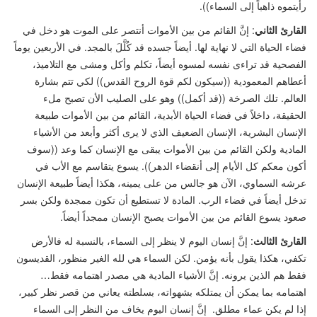
رأيتموه ذاهباً إلى السماء
))
.
القارئ الثاني
: إنَّ القائم من بين الأموات أنتصر على الموت هو دخل في
فضاء الحياة التي لا نهاية لها. أيضاً جسده قد كُلَّلَ بالمجد. في الأربعين يوماً
الفصحية قد تراءى نفسه لمسوه أيضاً، تكلم وأكل ومشى مع التلاميذ،
أعطاهم المعمودية
((
سيكون لكم قوة الروح القدس
))
لكي تتم بشارة
العالم. تلك الصرخة
((
قد أكمل
))
وهو على الصليب الأن تصبح ملء
الحقيقة، داخلاً في فضاء الحياة الأبدية، القائم من بين الأموات طبيعة
الإنسان البشرية، الإنسان الضعيف الذي لا يرى أكثر وأبعد من الأشياء
المادية ولكن القائم من بين الأموات يبقى مع الإنسان كما وعد
((
سوف
أكون معكم كل الأيام إلى أنقضاء الدهر
))
. يسوع يتقاسم مع الأب في
عرشه السماوي، الآن هو جالس من على يمينه، هكذا أيضاً طبيعة الإنسان
تدخل أيضاً في فضاء الرب. المادة لا تستطيع أن تكون ممجدة ولكن بسر
صعود يسوع القائم من بين الأموات يصبح الإنسان ممجداً أيضاً.
القارئ الثالث
: إنَّ إنسان اليوم لا ينظر إلى السماء، بالنسبة له فالأرض
تكفي، هكذا يقول بأنه يؤمن. لكن السماء هي لله الغير منظور، القديسون
فقط هم الذين يرونه. إنَّ الأشياء المادية هي مصدر اهتمامه فقط…
اهتمامه بما يمكن أن يمتلكه بشهواته، بسلطته يعاني من قصر نظر كبير،
إذا لم يكن عماء مطلق. إنَّ إنسان اليوم يخاف من النظر إلى السماء