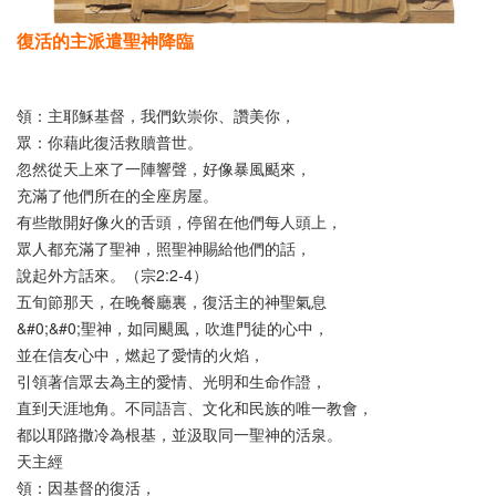
復活的主派遣聖神降臨
領：主耶穌基督，我們欽崇你、讚美你，
眾：你藉此復活救贖普世。
忽然從天上來了一陣響聲，好像暴風颳來，
充滿了他們所在的全座房屋。
有些散開好像火的舌頭，停留在他們每人頭上，
眾人都充滿了聖神，照聖神賜給他們的話，
說起外方話來。（宗2:2-4）
五旬節那天，在晚餐廳裏，復活主的神聖氣息
&#0;&#0;聖神，如同颶風，吹進門徒的心中，
並在信友心中，燃起了愛情的火焰，
引領著信眾去為主的愛情、光明和生命作證，
直到天涯地角。不同語言、文化和民族的唯一教會，
都以耶路撒冷為根基，並汲取同一聖神的活泉。
天主經
領：因基督的復活，