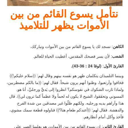
نتأمل يسوع القائم من بين
الأموات يظهر للتلاميذ
الكاهن
: نسجد لك يا يسوع القائم من بين الأموات ونباركك.
الشعب
: لأن بسر فصحك المقدس، أعطيت الحياة للعالم.
القارئ الأول
:
(لوقا 24 : 36-43
)
.
وبينما التلميذان يتكلمان ظهر هو نفسه بينهم وقال لهم:
((
سلام عليكم!
))
فخافوا وأرتعبوا، وظنوا أنهم يرون شبحاً. فقال لهم:
((
ما بالكم مضطربين،
ولماذا ثارت الشكوك في نفوسكم؟ انظروا إلى يَديَّ ورجليَّ، أنا هو.
المسوني وتحققوا، الشبح لا يكون له لحماً ولا عظماً كما ترون لي
))
. قال
هذا وآراهم يديه ورجليه. ولكنهم ظلّوا غير مصدقين من شدة الفرح
والدهشة. فقال لهم:
((
أعندكم طعام هنا؟
))
فناولوه قطعة سمك مشوي،
فأخذ وأكل أمام أنظارهم.
القارئ الثاني
: إن يسوع القائم من بين الأموات، هو يعلمنا الصبر على