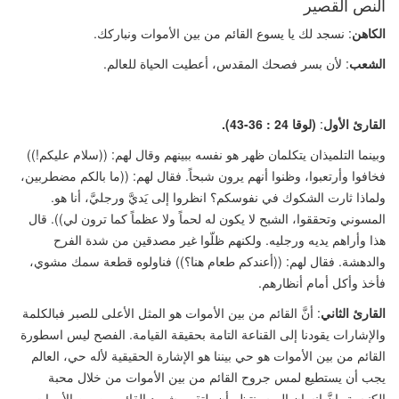
النص القصير
الكاهن
: نسجد لك يا يسوع القائم من بين الأموات ونباركك.
الشعب
: لأن بسر فصحك المقدس، أعطيت الحياة للعالم.
القارئ الأول
:
(لوقا 24 : 36-43).
وبينما التلميذان يتكلمان ظهر هو نفسه ببينهم وقال لهم:
((
سلام عليكم!
))
فخافوا وأرتعبوا، وظنوا أنهم يرون شبحاً. فقال لهم:
((
ما بالكم مضطربين،
ولماذا ثارت الشكوك في نفوسكم؟ انظروا إلى يَديَّ ورجليَّ، أنا هو.
المسوني وتحققوا، الشبح لا يكون له لحماً ولا عظماً كما ترون لي
))
. قال
هذا وأراهم يديه ورجليه. ولكنهم ظلّوا غير مصدقين من شدة الفرح
والدهشة. فقال لهم:
((
أعندكم طعام هنا؟
))
فناولوه قطعة سمك مشوي،
فأخذ وأكل أمام أنظارهم.
القارئ الثاني
: أنَّ القائم من بين الأموات هو المثل الأعلى للصبر فبالكلمة
والإشارات يقودنا إلى القناعة التامة بحقيقة القيامة. الفصح ليس اسطورة
القائم من بين الأموات هو حي بيننا هو الإشارة الحقيقية لأله حي، العالم
يجب أن يستطيع لمس جروح القائم من بين الأموات من خلال محبة
الكنيسة، إنَّ إنسان اليوم ينتظر أن يلتقي بشهود القائم من بين الأموات