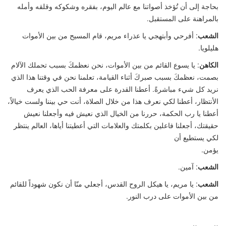
بحاجة إلى أن تُؤخذ أصواتنا مع عالم اليوم، بفقره وشكوكه وقلقه وأمله
بالمراهنة على المستقبل.
الشعب
: أفرحي وأبتهجي يا عذراء مريم، قام المسيح من بين الأموات
هليلويا.
الكاهن
: يا يسوع القائم من بين الأموات، نحن نعظمكَ بسبب تحملك الآلام
بصمت، نعظمكَ بسبب صبركَ أثناء القيامة، تعلمنا نحن في وقتنا هذا الذي
نريد كل شيء مباشرةً. أعطنا القدرة على معرفة الحب الذي يعرف
الأنتظار، أعطنا لكي نعرف هذا من خلال الصلاة، أنت حي بيننا ولست خيالاً،
أعطنا يا رب الحكمة، حررنا من الخيال الذي نعيش فيه وأجعلنا نعيش
حقيقتك، أجعلنا فاعلين بكلمتك والعلامات التي أعطيتنا أياها، العالم ينتظر
لكي يستطيع أن
يؤمن.
الشعب
: آمين.
الشعب
: يا مريم، يا هيكل الروح القدس، أجعلي منّا أن نكون شهوداً للقائم
من بين الأموات على درب النور.