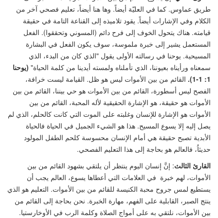
طريق عماوس. كما في العليّة أيضاً. وها هنا أيضاً، تعليم فصحي آخر من
الكلام وفي الإشارات أيضاً. يقود تلاميذه إلى القناعة التامة في حقيقة
قيامته. هناك يتحول الخوف إلى فرح دائم (المسوني وتحققوا). الفعل
المستعمل يشير إلى خبرة ملموسة، سوف يكون الفعل في البشارة
المسيحية. يوحنا في رسالته الأولى يقول
"
الذي كان من البدء، الذي
سمعناه ورأيناه بعيوننا، الذي تأملناه ولمسته أيدينا من كلمة الحياة
"
(يوحنا
1: 1-1).
القائم من بين الأموات ليس هو ظل. القيامة ليست خرافة،
الفصح ليس أسطورة، القائم من بين الأموات هو حي بيننا، القائم من بين
الأموات هو حقيقة، هو الإشارة الحقيقية لأله المحبة، القائم من بين
الأموات هو الإشارة للإنسان وغلبته على الموت التي كانت كالحلم، الذي لم
يصل إليه إلا يسوع المسيح. هذا هو الشيء الجميل في الحياة فالحياة
الأبدية تصبح حقيقة هي أمام الإنسان محسوسة كلحم الطفل المولود
حديثاُ، فالعالم هو بحاجة إلى هذا التعليم الفصحي.
القارئ الثالث
: إنَّ إنسان اليوم ينتظر أن يلتقي بشهود القائم من بين
الأموات، لهم خبرة في العلامات التي أعطاها يسوع، العالم يجب أن
يستطيع لمس جروح محبة الكنيسة للقائم من بين الأموات. التعليم هو الذي
ينتج الصبر، القابلية على الفهم، مهارة الخبرة. نحن بحاجة إلى القائم من
بين الأموات، نلتقي به على أمواج الصلاة وكلمة الرب في الأوخارستيا.