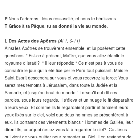
P
Nous t'adorons, Jésus ressuscité, et nous te bénissons.
T
Grâce à ta Pâque, tu as donné la vie au monde.
L
Des Actes des Apôtres
(At 1, 6-11)
Ainsi les Apôtres se trouvèrent ensemble, et lui posèrent cette
questions: " Est-ce à présent, Maître, que vous allez établir le
royaume d'Israël? " Il leur répondit: " Ce n'est pas à vous de
connaître le jour qui a été fixé per le Père tout puissant. Mais le
Saint Esprit descendra sur vous et vous recevrez la force: Vous
serez mes témoins à Jérusalem, dans toute la Judée et la
Samarie, et jusqu'au bout du monde." Lorsqu'il eut dit ces
paroles, sous leurs regards, Il s'éleva et un nuage le fit disparaître
à leurs yeux. Et comme ils le regardaient partir et tenaient leurs
yeux fixés sur le ciel, voici que deux hommes se présentèrent à
eux. Ils portaient des vêtements blancs " Hommes de Galilée, leur
dirent-ils, pourquoi restez-vous là à regarder le ciel? Ce Jésus
qui vient de vous quitter pour remonter au Ciel, il en reviendra de