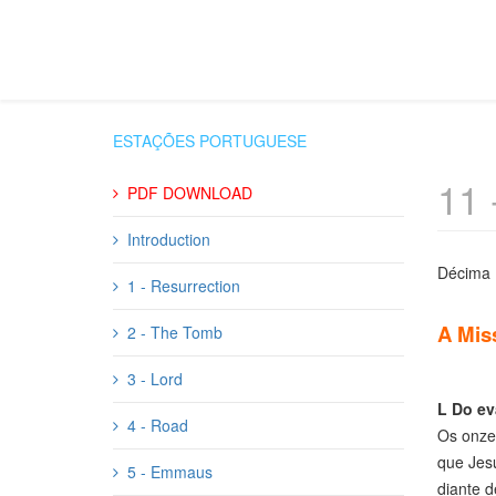
ESTAÇÕES PORTUGUESE
11 
PDF DOWNLOAD
Introduction
Décima 
1 - Resurrection
A Mis
2 - The Tomb
3 - Lord
L
Do ev
4 - Road
Os onze 
que Jesu
5 - Emmaus
diante d