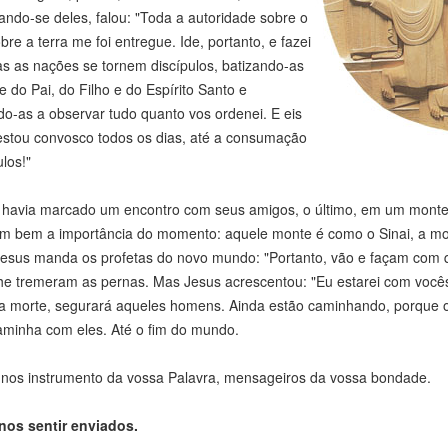
ndo-se deles, falou: "Toda a autoridade sobre o
bre a terra me foi entregue. Ide, portanto, e fazei
s as nações se tornem discípulos, batizando-as
do Pai, do Filho e do Espírito Santo e
o-as a observar tudo quanto vos ordenei. E eis
estou convosco todos os dias, até a consumação
los!"
havia marcado um encontro com seus amigos, o último, em um monte 
m bem a importância do momento: aquele monte é como o Sinai, a mo
Jesus manda os profetas do novo mundo: "Portanto, vão e façam com q
lhe tremeram as pernas. Mas Jesus acrescentou: "Eu estarei com você
 morte, segurará aqueles homens. Ainda estão caminhando, porque ou
aminha com eles. Até o fim do mundo.
nos instrumento da vossa Palavra, mensageiros da vossa bondade.
nos sentir enviados.