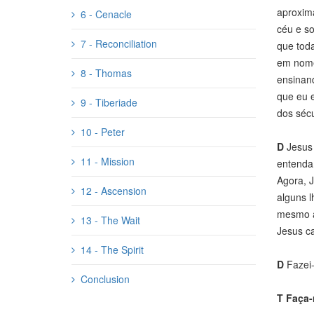
aproxima
6 - Cenacle
céu e so
7 - Reconciliation
que toda
em nome 
8 - Thomas
ensinand
que eu 
9 - Tiberiade
dos sécu
10 - Peter
D
Jesus 
11 - Mission
entenda
Agora, 
12 - Ascension
alguns 
mesmo a
13 - The Wait
Jesus c
14 - The Spirit
D
Fazei-
Conclusion
T
Faça-