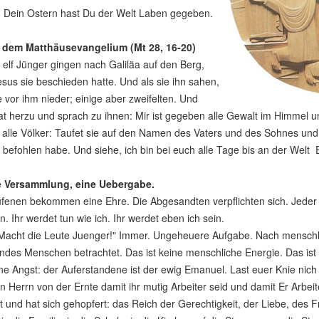
 Dein Ostern hast Du der Welt Laben gegeben.
 dem Matthäusevangelium (Mt 28, 16-20)
 elf Jünger gingen nach Galiläa auf den Berg,
sus sie beschieden hatte. Und als sie ihn sahen,
ie vor ihm nieder; einige aber zweifelten. Und
at herzu und sprach zu ihnen: Mir ist gegeben alle Gewalt im Himmel
alle Völker: Taufet sie auf den Namen des Vaters und des Sohnes und d
 befohlen habe. Und siehe, ich bin bei euch alle Tage bis an der Welt 
e Versammlung, eine Uebergabe.
fenen bekommen eine Ehre. Die Abgesandten verpflichten sich. Jeder V
n. Ihr werdet tun wie ich. Ihr werdet eben ich sein.
 Macht die Leute Juenger!" Immer. Ungeheuere Aufgabe. Nach mensch
ndes Menschen betrachtet. Das ist keine menschliche Energie. Das ist m
ne Angst: der Auferstandene ist der ewig Emanuel. Last euer Knie nich z
n Herrn von der Ernte damit ihr mutig Arbeiter seid und damit Er Arbei
t und hat sich gehopfert: das Reich der Gerechtigkeit, der Liebe, des 