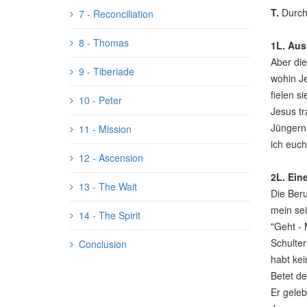
T.
Durch
7 - Reconciliation
8 - Thomas
1L. Aus
Aber die
9 - Tiberiade
wohin Je
fielen s
10 - Peter
Jesus tr
Jüngern 
11 - Mission
ich euch
12 - Ascension
2L.
Ein
13 - The Wait
Die Beru
mein sei
14 - The Spirit
"Geht -
Schulter
Conclusion
habt kei
Betet de
Er geleb