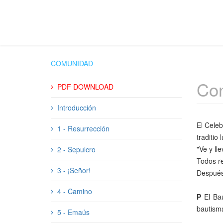
COMUNIDAD
Con
PDF DOWNLOAD
Introducción
El Celeb
1 - Resurrección
traditio
"Ve y ll
2 - Sepulcro
Todos r
3 - ¡Señor!
Después
4 - Camino
P
El Ba
bautisma
5 - Emaús