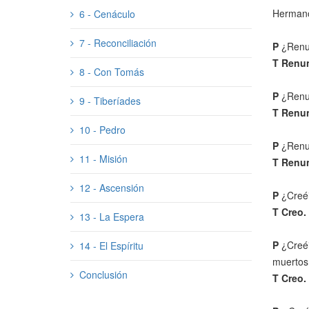
Hermanos
6 - Cenáculo
7 - Reconciliación
P
¿Renun
T
Renun
8 - Con Tomás
P
¿Renun
9 - Tiberíades
T
Renun
10 - Pedro
P
¿Renun
11 - Misión
T
Renun
12 - Ascensión
P
¿Creéi
T
Creo.
13 - La Espera
P
¿Creéi
14 - El Espíritu
muertos 
Conclusión
T
Creo.