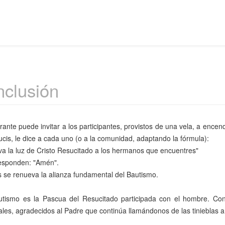
clusión
rante puede invitar a los participantes, provistos de una vela, a encend
 lucis, le dice a cada uno (o a la comunidad, adaptando la fórmula):
eva la luz de Cristo Resucitado a los hermanos que encuentres"
esponden: "Amén".
 se renueva la alianza fundamental del Bautismo.
utismo es la Pascua del Resucitado participada con el hombre. Con
les, agradecidos al Padre que continúa llamándonos de las tinieblas a 