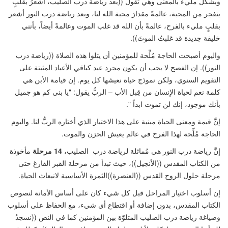
وبشكل مليء بالمعنى وهي تقول
((
بعد رياضة درب الصليب، أشعرُ بقلبٍ
ينفجر من المحبة، عالمةً مقدارَ محبة الله لنا، وبعد رياضة درب النور أشعر
بقلبٍ مليء بالفرح، عالمةً بأن الله قد غلب الموت وعالمةً أيضاً، بأنني
خليقة جديدة قد غلبتُ الموتَ
))
.
واليوم أصبحت الحاجة مُلِّحة للمؤمنين أن يتلوا هذه الصلاة
((
رياضة درب
النور
))
. إن الفصح لا يجب أن يكون مجرد عيد كباقي الأعياد المثبتة على
التقويم السنوي، ولكن نموذج حياة نعيشها كل يوم. إن قيامة الأبن هي
كلمة نعم لحياة الإنسان من قِبل الأب – الربُّ يقول: "يا بني كم هو جميل
بأنك موجود، إنك لن تموت ابداً
".
إنَّ قيمة ومعنى الحياة مبنية على هذا الاختيار الذي أختاره الربُّ لنا. واليوم
الحاجة مُلِّحة لهذا الفرح في عالم يعيش الحزن والموت.
إنَّ رياضة درب النور هي مُماثلة لرياضة درب الصليب،
14 مرحلة
مأخوذة
من الكتاب المقدس
((
الأنجيل
))
، حيث تبدأ من مرحلة القبر الفارغ حتى
مرحلة حلول الروح القدس
((
العنصرة
))
الثمرة الأساسية لانبعاث الحياة.
إن أسلوب اختيار المراحل قبل كل شيء كان على أساس الأمانة لنصوص
الكتاب المقدس، بدون إضافة أو اقتطاع أي شيء، مع الحفاظ على أسلوب
وصياغة رياضة درب الصليب المتلوّة بين المؤمنين كما في النص
((
نسجدُ