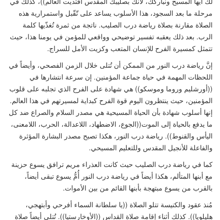
لك أيها المسيح ونباركك، لأنك بصليبك المقدس افتديت العالم
))
، كذلك في
مرحلة ما بعد السجود، هذا الأسلوب يساعد على تّقّبل واستمرارية هذه
الصلاة مقارنة بصلاة رياضة درب الصليب. ناتجة من ثمرة تُغذّيها كلمة
الرب. بعد ذلك يعقبه تفسير توضيحي وواقعي للمؤمن في يومنا هذا، حيث
تتمثل كمسيرة الفرح للإنسان المتعب وكزيت الأمل للسراج.
إنَّ رياضة درب النور من الممكن أن تُتلى خلال الزمن الفصحي، وأيضاً في
اللحظات
المهمة في حياة جماعة المؤمنين. إن سرعة انتشارها في
((
أورشليم وروما وموسكو
))
هي شهادة على الفرح الذي تجلبه على قلوب
المؤمنين، حيث ينتظرون اليوم
قوة الفرح كبداية
لمسيرتهم في هذا العالم.
إنها أسلوب شهادة بأن الحياة المسيحية هي مصدر السلام والصراع ضد كل
ما يدفع بالحياة إلى الموت
((
الجوع، الاضطهاد، اللاعدالة، الحرب، اللامعنى،
اليأس والقنوط
))
. رياضة درب النور، هكذا تصبح مصدر البشارة المؤثرة
والفاعلة للأنجيل المقدس وللتعليم المسيحي.
كما في رياضة درب الصليب حيث كانت العذراء مريم ترافق يسوع حزينة
مع أبنها المتألم، هكذا أيضاً في رياضة درب النور أُمُّ يسوع تبقى أيضاً،
بالقرب من يسوع مبتهجة بأبنها القائم من بين الأموات.
مُنذ عقود والكنيسة تتلو الصلاة
((
يا سلطانة السماء أفرحي وأبتهجي،
هليلويا
))
. كذلك أثناء إقامة صلاة القداس
((
الأوخارستيا
))
. تُتلى أيضاً صلاة