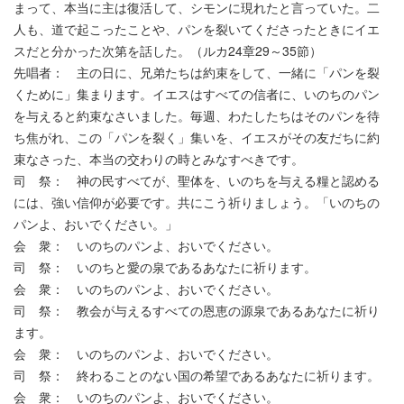
まって、本当に主は復活して、シモンに現れたと言っていた。二
人も、道で起こったことや、パンを裂いてくださったときにイエ
スだと分かった次第を話した。（ルカ24章29～35節）
先唱者： 主の日に、兄弟たちは約束をして、一緒に「パンを裂
くために」集まります。イエスはすべての信者に、いのちのパン
を与えると約束なさいました。毎週、わたしたちはそのパンを待
ち焦がれ、この「パンを裂く」集いを、イエスがその友だちに約
束なさった、本当の交わりの時とみなすべきです。
司 祭： 神の民すべてが、聖体を、いのちを与える糧と認める
には、強い信仰が必要です。共にこう祈りましょう。「いのちの
パンよ、おいでください。」
会 衆： いのちのパンよ、おいでください。
司 祭： いのちと愛の泉であるあなたに祈ります。
会 衆： いのちのパンよ、おいでください。
司 祭： 教会が与えるすべての恩恵の源泉であるあなたに祈り
ます。
会 衆： いのちのパンよ、おいでください。
司 祭： 終わることのない国の希望であるあなたに祈ります。
会 衆： いのちのパンよ、おいでください。