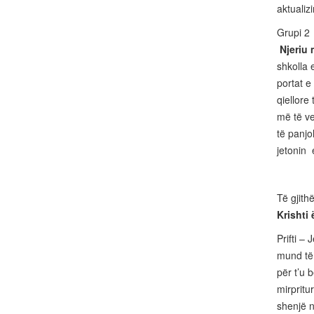
aktualiz
Grupi 2
Njeriu
shkolla 
portat e
qiellore
më të veg
të panjo
jetonin e
Të gjith
Krishti 
Prifti –
mund të 
për t’u 
mirpritu
shenjë n