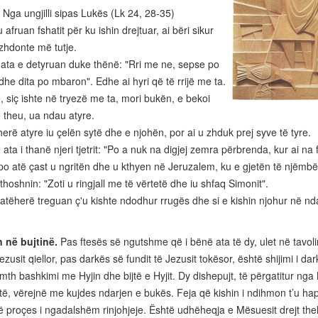
 Nga ungjilli sipas Lukës (Lk 24, 28-35)
 afruan fshatit për ku ishin drejtuar, ai bëri sikur
zhdonte më tutje.
ata e detyruan duke thënë: "Rri me ne, sepse po
dhe dita po mbaron". Edhe ai hyri që të rrijë me ta.
siç ishte në tryezë me ta, mori bukën, e bekoi
e theu, ua ndau atyre.
rë atyre iu çelën sytë dhe e njohën, por ai u zhduk prej syve të tyre.
ta i thanë njeri tjetrit: "Po a nuk na digjej zemra përbrenda, kur ai na
 atë çast u ngritën dhe u kthyen në Jeruzalem, ku e gjetën të njëmbë
hoshnin: "Zoti u ringjall me të vërtetë dhe iu shfaq Simonit".
tëherë treguan ç'u kishte ndodhur rrugës dhe si e kishin njohur në nd
n në bujtinë.
Pas ftesës së ngutshme që i bënë ata të dy, ulet në tavoli
ezusit qiellor, pas darkës së fundit të Jezusit tokësor, është shijimi i da
mth bashkimi me Hyjin dhe bijtë e Hyjit. Dy dishepujt, të përgatitur nga 
të, vërejnë me kujdes ndarjen e bukës. Feja që kishin i ndihmon t’u hap
ë proçes i ngadalshëm rinjohjeje. Është udhëheqja e Mësuesit drejt thelbi