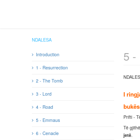
NDALESA
5 
Introduction
1 - Resurrection
NDALES
2 - The Tomb
I ring
3 - Lord
bukës
4 - Road
Prifti -
5 - Emmaus
Të gjith
6 - Cenacle
jetë
.