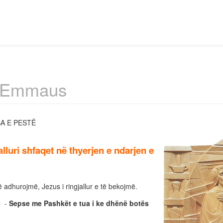
- Emmaus
A E PESTË
jalluri shfaqet në thyerjen e ndarjen e
 Të adhurojmë, Jezus i ringjallur e të bekojmë.
ë -
Sepse me Pashkët e tua i ke dhënë botës