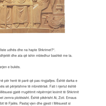
 fliste udhës dhe na hapte Shkrimet?".
dhjetët dhe ata që ishin mbledhur bashkë me ta.
arjen e bukës.
në për herë të parë që pas ringjalljes. Është darka e
rkës së përjetshme të mbretërisë. Fati i njeriut është
Mësuesi gjatë rrugëtimit nëpërmjet leximit të Shkrimit
et zemra plotësisht. Është pikërisht Ai, Zoti. Emaus
t të Fjalës. Pastaj vjen dhe gjesti i Mësuesit si