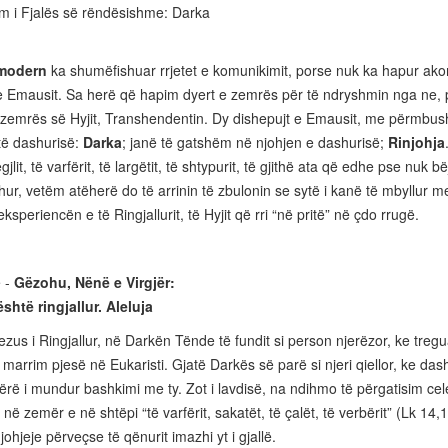
im i Fjalës së rëndësishme: Darka
 modern
ka shumëfishuar rrjetet e komunikimit, porse nuk ka hapur ak
e Emausit. Sa herë që hapim dyert e zemrës për të ndryshmin nga ne, pë
 zemrës së Hyjit, Transhendentin. Dy dishepujt e Emausit, me përmbushj
 të dashurisë:
Darka
; janë të gatshëm në njohjen e dashurisë;
Rinjohja
jlit, të varfërit, të largëtit, të shtypurit, të gjithë ata që edhe pse nuk bëj
hur, vetëm atëherë do të arrinin të zbulonin se sytë i kanë të mbyllur 
ksperiencën e të Ringjallurit, të Hyjit që rri “në pritë” në çdo rrugë.
ë -
Gëzohu, Nënë e Virgjër:
është ringjallur. Aleluja
 Jezus i Ringjallur, në Darkën Tënde të fundit si person njerëzor, ke t
marrim pjesë në Eukaristi. Gjatë Darkës së parë si njeri qiellor, ke dash
bërë i mundur bashkimi me ty. Zot i lavdisë, na ndihmo të përgatisim c
r në zemër e në shtëpi “të varfërit, sakatët, të çalët, të verbërit” (Lk 14,
johjeje përveçse të qënurit imazhi yt i gjallë.