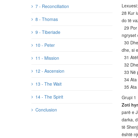
Lexuesi:
7 - Reconciliation
28 Kur iu
8 - Thomas
do të va
29 Por 
9 - Tiberiade
ngryset 
30 Dhe, 
10 - Peter
dhe, si 
31 Atëhe
11 - Mission
32 Dhe a
12 - Ascension
33 Në po
34 Ata t
13 - The Wait
35 Ata a
14 - The Spirit
Grupi 1
Zoti hy
Conclusion
parë e J
darka, d
të Shenj
është nj