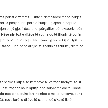
oma portat e zemrës. Është e domosdoshme të ndiqet
r të panjohurin, për “të huajin”, gjejmë të hapura
en e një gjesti dashurie, përgatiten për eksperiencën
. Nëse njerëzit e ditëve të sotme do të fillonin të donin
në pjesë në të njëjtin klan, janë gjithsesi bij të Hyjit e jo
me fasho. Dhe do të arrijnë të shohin dashurinë, dmth do
reguar përmes larjes së këmbëve të vetmen mënyrë se si
ur të tregosh se mikpritja e të ndryshmit është kushti
elebrimet tona, duke larë këmbët e më të fundëve, duke
13), nevojtarët e ditëve të sotme, që s’kanë tjetër