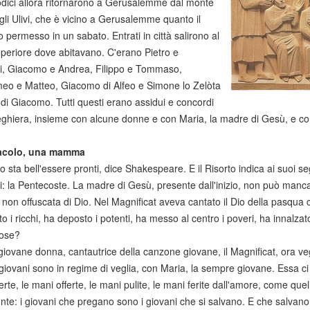
odici allora ritornarono a Gerusalemme dal monte
gli Ulivi, che è vicino a Gerusalemme quanto il
permesso in un sabato. Entrati in città salirono al
periore dove abitavano. C'erano Pietro e
i, Giacomo e Andrea, Filippo e Tommaso,
eo e Matteo, Giacomo di Alfeo e Simone lo Zelòta
di Giacomo. Tutti questi erano assidui e concordi
eghiera, insieme con alcune donne e con Maria, la madre di Gesù, e con i 
acolo, una mamma
to sta bell'essere pronti, dice Shakespeare. E il Risorto indica ai suoi 
ti: la Pentecoste. La madre di Gesù, presente dall'inizio, non può manc
 non offuscata di Dio. Nel Magnificat aveva cantato il Dio della pasqua
o i ricchi, ha deposto i potenti, ha messo al centro i poveri, ha innalzat
cose?
iovane donna, cantautrice della canzone giovane, il Magnificat, ora vegli
giovani sono in regime di veglia, con Maria, la sempre giovane. Essa ci
rte, le mani offerte, le mani pulite, le mani ferite dall'amore, come quel
nte: i giovani che pregano sono i giovani che si salvano. E che salvano