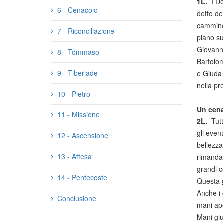
1L.
I D
6 - Cenacolo
detto de
cammino 
7 - Riconciliazione
piano su
Giovann
8 - Tommaso
Bartolom
9 - Tiberiade
e Giuda 
nella pr
10 - Pietro
Un cen
11 - Missione
2L.
Tut
gli even
12 - Ascensione
bellezza
13 - Attesa
rimandat
grandi 
14 - Pentecoste
Questa g
Anche i 
Conclusione
mani ape
Mani giu