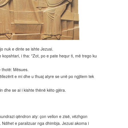
o nuk e dinte se ishte Jezusi.
opshtari, i tha: "Zot, po e pate hequr ti, më trego ku
ë thotë: Mësues.
llezërit e mi dhe u thuaj atyre se unë po ngjitem tek
 dhe se ai i kishte thënë këto gjëra.
kundrazi qëndron aty: çon vellon e zisë, vëzhgon
”. Ndihet e paralizuar nga dhimbja. Jezusi akoma i