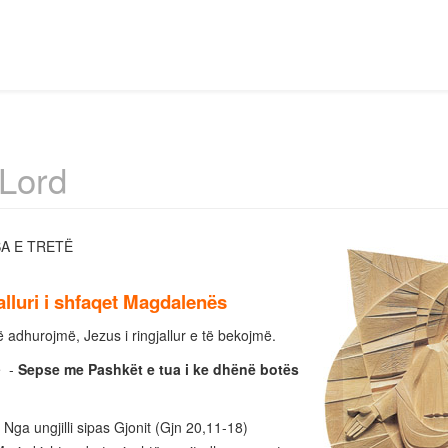
 Lord
A E TRETË
jalluri i shfaqet Magdalenës
 Të adhurojmë, Jezus i ringjallur e të bekojmë.
ë -
Sepse me Pashkët e tua i ke dhënë botës
 Nga ungjilli sipas Gjonit (Gjn 20,11-18)