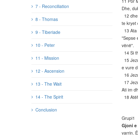
11 Por M
7 - Reconciliation
Dhe, duk
12 dhe p
8 - Thomas
te kryet 
13 Ata i
9 - Tiberiade
"Sepse e
10 - Peter
vënë".
14 Si th
11 - Mission
15 Jezus
e vure d
12 - Ascension
16 Jezus
17 Jezus
13 - The Wait
Ati im d
14 - The Spirit
18 Atëhe
Conclusion
Grupi1
Gjoni e 
varrin. 