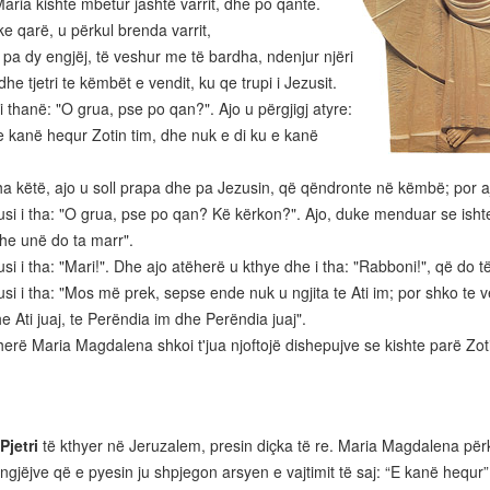
aria kishte mbetur jashtë varrit, dhe po qante.
e qarë, u përkul brenda varrit,
a dy engjëj, të veshur me të bardha, ndenjur njëri
dhe tjetri te këmbët e vendit, ku qe trupi i Jezusit.
 thanë: "O grua, pse po qan?". Ajo u përgjigj atyre:
 kanë hequr Zotin tim, dhe nuk e di ku e kanë
a këtë, ajo u soll prapa dhe pa Jezusin, që qëndronte në këmbë; por aj
i i tha: "O grua, pse po qan? Kë kërkon?". Ajo, duke menduar se ishte k
he unë do ta marr".
i i tha: "Mari!". Dhe ajo atëherë u kthye dhe i tha: "Rabboni!", që do t
i i tha: "Mos më prek, sepse ende nuk u ngjita te Ati im; por shko te vë
he Ati juaj, te Perëndia im dhe Perëndia juaj".
rë Maria Magdalena shkoi t'jua njoftojë dishepujve se kishte parë Zotin
Pjetri
të kthyer në Jeruzalem, presin diçka të re. Maria Magdalena për
Ëngjëjve që e pyesin ju shpjegon arsyen e vajtimit të saj: “E kanë hequr