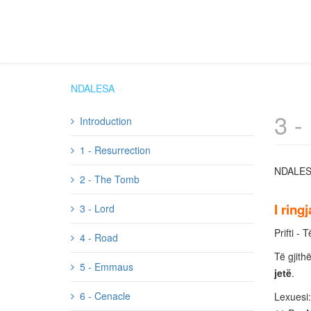
NDALESA
3 -
Introduction
1 - Resurrection
NDALES
2 - The Tomb
I ring
3 - Lord
Prifti -
4 - Road
Të gjith
5 - Emmaus
jetë
.
6 - Cenacle
Lexuesi: