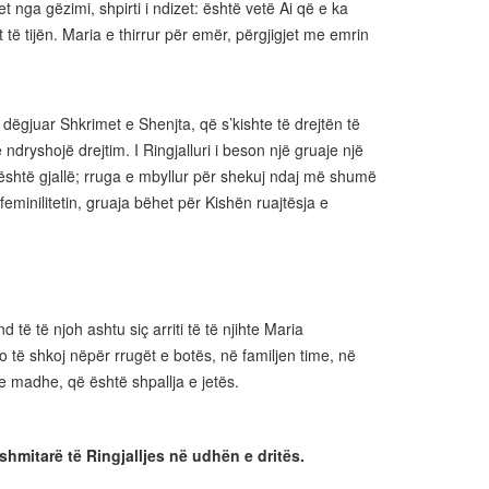
t nga gëzimi, shpirti i ndizet: është vetë Ai që e ka
të tijën. Maria e thirrur për emër, përgjigjet me emrin
ëgjuar Shkrimet e Shenjta, që s’kishte të drejtën të
 ndryshojë drejtim. I Ringjalluri i beson një gruaje një
 është gjallë; rruga e mbyllur për shekuj ndaj më shumë
minilitetin, gruaja bëhet për Kishën ruajtësja e
të të njoh ashtu siç arriti të të njihte Maria
 të shkoj nëpër rrugët e botës, në familjen time, në
 e madhe, që është shpallja e jetës.
ëshmitarë të Ringjalljes në udhën e dritës.