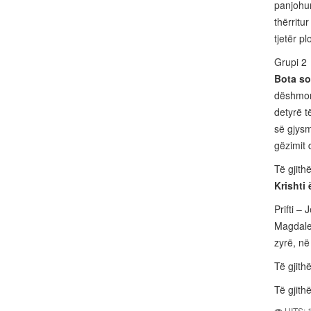
panjohur
thërritu
tjetër p
Grupi 2
Bota s
dëshmont
detyrë t
së gjysm
gëzimit 
Të gjith
Krishti 
Prifti –
Magdalen
zyrë, në
Të gjith
Të gjith
HITS: 