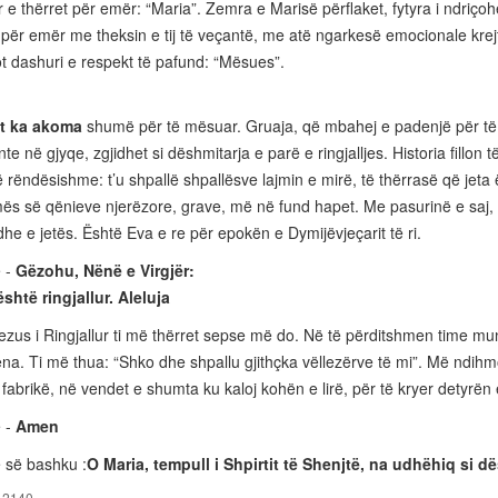
 e thërret për emër: “Maria”. Zemra e Marisë përflaket, fytyra i ndriçohe
r për emër me theksin e tij të veçantë, me atë ngarkesë emocionale krejt 
lot dashuri e respekt të pafund: “Mësues”.
ot ka akoma
shumë për të mësuar. Gruaja, që mbahej e padenjë për të d
e në gjyqe, zgjidhet si dëshmitarja e parë e ringjalljes. Historia fillon të
ë rëndësishme: t’u shpallë shpallësve lajmin e mirë, të thërrasë që jeta
ës së qënieve njerëzore, grave, më në fund hapet. Me pasurinë e saj, fe
dhe e jetës. Është Eva e re për epokën e Dymijëvjeçarit të ri.
ë -
Gëzohu, Nënë e Virgjër:
është ringjallur. Aleluja
 Jezus i Ringjallur ti më thërret sepse më do. Në të përditshmen time mund 
a. Ti më thua: “Shko dhe shpallu gjithçka vëllezërve të mi”. Më ndihmo
 fabrikë, në vendet e shumta ku kaloj kohën e lirë, për të kryer detyrën
ë -
Amen
ë së bashku :
O Maria, tempull i Shpirtit të Shenjtë, na udhëhiq si d
12140