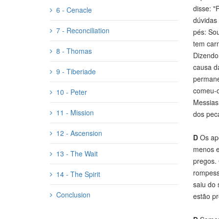
disse: "
6 - Cenacle
dúvidas
7 - Reconciliation
pés: Sou
tem car
8 - Thomas
Dizendo 
causa da
9 - Tiberiade
permane
comeu-o 
10 - Peter
Messias 
11 - Mission
dos pec
12 - Ascension
D
Os apó
menos es
13 - The Wait
pregos.
rompesse
14 - The Spirit
saiu do 
Conclusion
estão pr