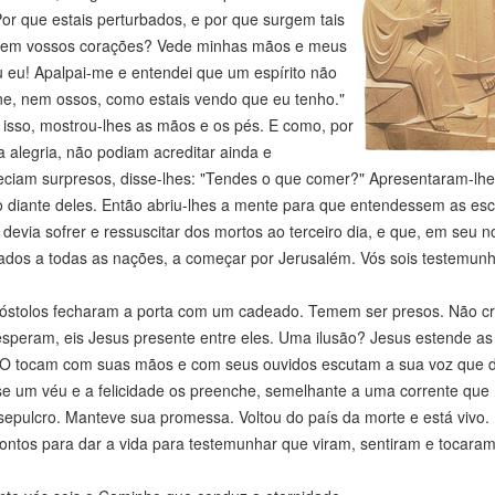
Por que estais perturbados, e por que surgem tais
 em vossos corações? Vede minhas mãos e meus
 eu! Apalpai-me e entendei que um espírito não
ne, nem ossos, como estais vendo que eu tenho."
isso, mostrou-lhes as mãos e os pés. E como, por
 alegria, não podiam acreditar ainda e
ciam surpresos, disse-lhes: "Tendes o que comer?" Apresentaram-lhe
diante deles. Então abriu-lhes a mente para que entendessem as escrit
devia sofrer e ressuscitar dos mortos ao terceiro dia, e que, em seu
ados a todas as nações, a começar por Jerusalém. Vós sois testemunh
stolos fecharam a porta com um cadeado. Temem ser presos. Não crê
peram, eis Jesus presente entre eles. Uma ilusão? Jesus estende as 
 O tocam com suas mãos e com seus ouvidos escutam a sua voz que diz
 um véu e a felicidade os preenche, semelhante a uma corrente que ro
sepulcro. Manteve sua promessa. Voltou do país da morte e está vivo
ontos para dar a vida para testemunhar que viram, sentiram e tocaram