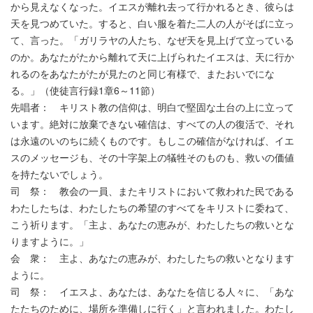
から見えなくなった。イエスが離れ去って行かれるとき、彼らは
天を見つめていた。すると、白い服を着た二人の人がそばに立っ
て、言った。「ガリラヤの人たち、なぜ天を見上げて立っている
のか。あなたがたから離れて天に上げられたイエスは、天に行か
れるのをあなたがたが見たのと同じ有様で、またおいでにな
る。」（使徒言行録1章6～11節）
先唱者： キリスト教の信仰は、明白で堅固な土台の上に立って
います。絶対に放棄できない確信は、すべての人の復活で、それ
は永遠のいのちに続くものです。もしこの確信がなければ、イエ
スのメッセージも、その十字架上の犠牲そのものも、救いの価値
を持たないでしょう。
司 祭： 教会の一員、またキリストにおいて救われた民である
わたしたちは、わたしたちの希望のすべてをキリストに委ねて、
こう祈ります。「主よ、あなたの恵みが、わたしたちの救いとな
りますように。」
会 衆： 主よ、あなたの恵みが、わたしたちの救いとなります
ように。
司 祭： イエスよ、あなたは、あなたを信じる人々に、「あな
たたちのために、場所を準備しに行く」と言われました。わたし